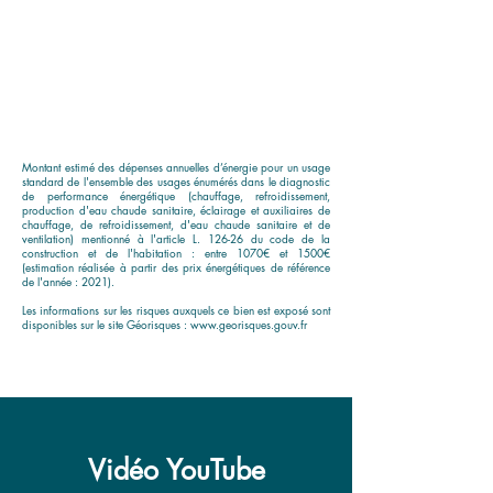
Montant estimé des dépenses annuelles d’énergie pour un usage
standard de l'ensemble des usages énumérés dans le diagnostic
de performance énergétique (chauffage, refroidissement,
production d'eau chaude sanitaire, éclairage et auxiliaires de
chauffage, de refroidissement, d'eau chaude sanitaire et de
ventilation) mentionné à l'article L. 126-26 du code de la
construction et de l'habitation : entre 1070€ et 1500€
(estimation réalisée à partir des prix énergétiques de référence
de l'année : 2021).
Les informations sur les risques auxquels ce bien est exposé sont
disponibles sur le site Géorisques :
www.georisques.gouv.fr
Vidéo YouTube