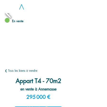
LOC
A
En vente
❮ Tous les biens à vendre
Appart T4 - 70m2
en vente à Annemasse
295 000 €