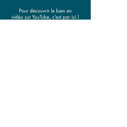
Pour découvrir le bien en
vidéo sur YouTube, c’est par ici !
Vidéo indisponible
Autres biens à vendre
625000
€
En vente
Annemasse