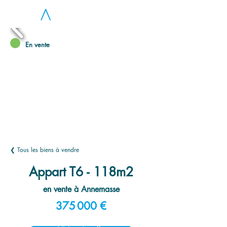
LOC
A
En vente
❮ Tous les biens à vendre
Appart T6 - 118m2
en vente à Annemasse
375 000 €