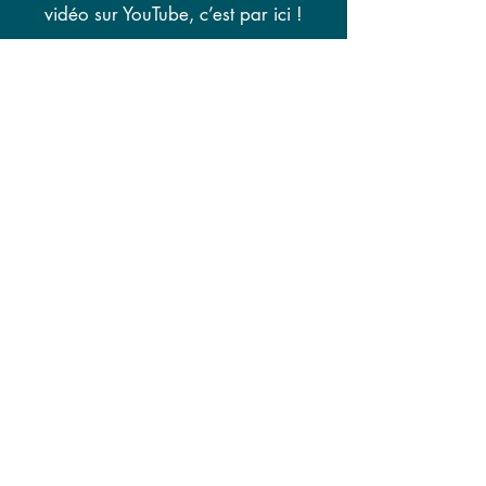
vidéo sur YouTube, c’est par ici !
Vidéo indisponible
Autres biens à vendre
625000
€
En vente
Annemasse
Découvrir le bien