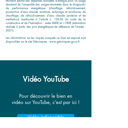
Montant estimé des dépenses annuelles d’énergie pour un usage
standard de l'ensemble des usages énumérés dans le diagnostic
de performance énergétique (chauffage, refroidissement,
production d'eau chaude sanitaire, éclairage et auxiliaires de
chauffage, de refroidissement, d'eau chaude sanitaire et de
ventilation) mentionné à l'article L. 126-26 du code de la
construction et de l'habitation : entre 840€ et 1180€ (estimation
réalisée à partir des prix énergétiques de référence de l'année :
2021).
Les informations sur les risques auxquels ce bien est exposé sont
disponibles sur le site Géorisques :
www.georisques.gouv.fr
Vidéo YouTube
Pour découvrir le bien en
vidéo sur YouTube, c’est par ici !
Vidéo indisponible