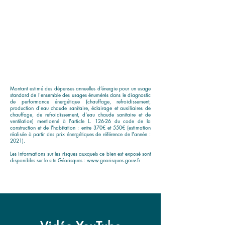
Montant estimé des dépenses annuelles d’énergie pour un usage
standard de l'ensemble des usages énumérés dans le diagnostic
de performance énergétique (chauffage, refroidissement,
production d'eau chaude sanitaire, éclairage et auxiliaires de
chauffage, de refroidissement, d'eau chaude sanitaire et de
ventilation) mentionné à l'article L. 126-26 du code de la
construction et de l'habitation : entre 370€ et 550€ (estimation
réalisée à partir des prix énergétiques de référence de l'année :
2021).
Les informations sur les risques auxquels ce bien est exposé sont
disponibles sur le site Géorisques :
www.georisques.gouv.fr